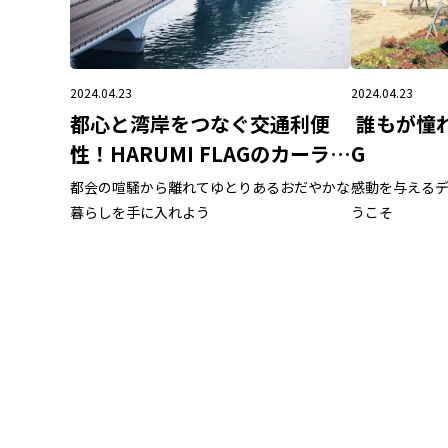
2024.04.23
2024.04.23
誰もが憧れる
都心と湾岸をつなぐ交通利便
G
性！HARUMI FLAGのカーライ
フ
感動を与える
都会の喧騒から離れてゆとりあるおだやかな
うこそ
暮らしを手に入れよう