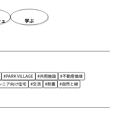
シュ
学ぶ
#PARK VILLAGE
#共用施設
#不動産価値
シニア向け住宅
#交流
#耐震
#自然と緑