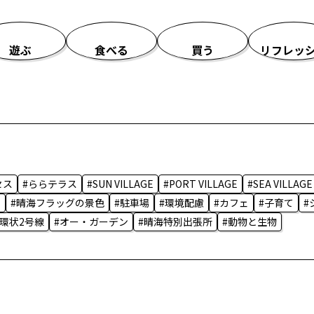
遊ぶ
食べる
買う
リフレッ
セス
#ららテラス
#SUN VILLAGE
#PORT VILLAGE
#SEA VILLAGE
T
#晴海フラッグの景色
#駐車場
#環境配慮
#カフェ
#子育て
#
#環状2号線
#オー・ガーデン
#晴海特別出張所
#動物と生物