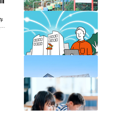
！自
存
遊び