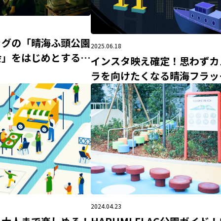
ッグの「晴海ふ頭公園
2025.06.18
会」をはじめとする夏
インスタ映え確定！思わずカ
トを一挙紹介
ラを向けたくなる晴海フラッ
周辺の夜景スポット13選
2024.04.23