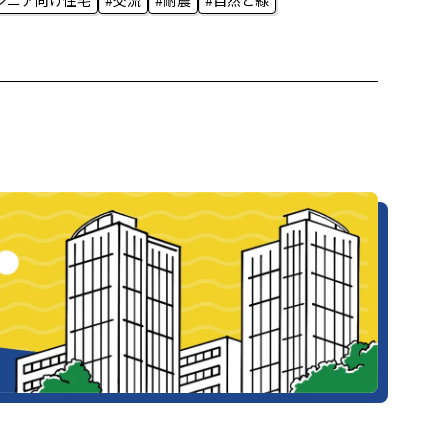
シニア向け住宅
#交流
#耐震
#自然と緑