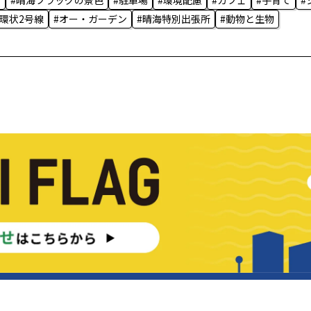
T
#晴海フラッグの景色
#駐車場
#環境配慮
#カフェ
#子育て
#
#環状2号線
#オー・ガーデン
#晴海特別出張所
#動物と生物