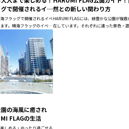
ら大人まで楽しめる！
HARUMI FLAG公園ガイド
ッグで開催されるイベ
然との新しい関わり方
？
晴海フラッグで開催されるイベ
HARUMI FLAGには、緑豊かな公園が複数
します。晴海フラッグのイベン
在しています。それぞれに違った景色・
る方はぜひ参考にしてくださ
方・過ごし方を解説します
公園の海風に癒され
MI FLAGの生活
が楽しめる・ゆったり過ごせる