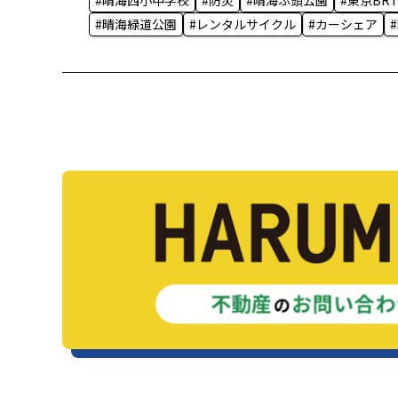
#晴海西小中学校
#防災
#晴海ふ頭公園
#東京BR
#晴海緑道公園
#レンタルサイクル
#カーシェア