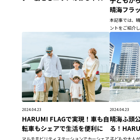
子どもか
カフェ12選
晴海フラ
ントとは
本記事では、
ントをご紹介
トに興味があ
い。
2024.04.23
2024.04.23
HARUMI FLAGで実現！車も自
晴海ふ頭
転車もシェアで生活を便利に
る！HARU
マルチモビリティステーションでカーシェア
子どもや大人