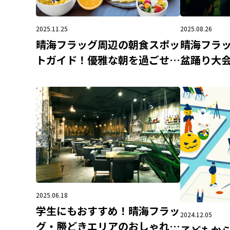
2025.08.26
2025.11.25
晴海フラ
晴海フラッグ周辺の朝食スポッ
盆踊り大
トガイド！優雅な朝を過ごせる
のイベン
カフェをご紹介
2025.06.18
学生にもおすすめ！晴海フラッ
2024.12.05
グ・勝どきエリアのおしゃれな